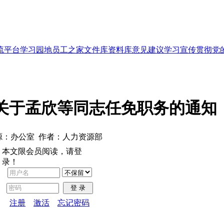
流平台
学习园地
员工之家
文件库
资料库
意见建议
学习宣传贯彻党
1号 关于孟欣等同志任免职务的通知
源：办公室 作者：人力资源部
本文限会员阅读，请登
录！
登 录
注册
激活
忘记密码