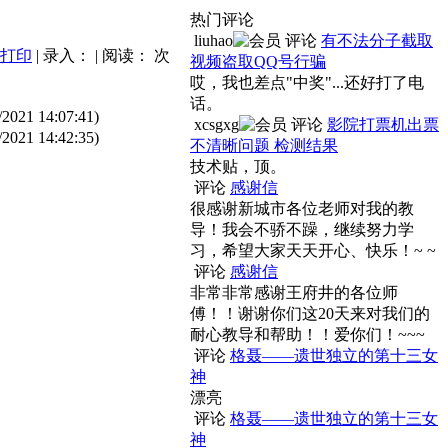
热门评论
liuhao
评论
有不法分子截取
打印
| 录入：
| 阅读：
次
视频盗取QQ号行骗
哎，我也差点"中奖"...还好打了电
话。
/2021 14:07:41)
xcsgxg
评论
影院打票机出票
/2021 14:42:35)
不清晰问题 检测结果
技术贴，顶。
评论
感谢信
很感谢新城市各位老师对我的教
导！我会不骄不躁，继续努力学
习，希望大家天天开心、快乐！~ ~
评论
感谢信
非常非常感谢王府井的各位师
傅！！谢谢你们这20天来对我们的
耐心教导和帮助！！爱你们！~~~
评论
格聂——遗世独立的第十三女
神
漂亮
评论
格聂——遗世独立的第十三女
神