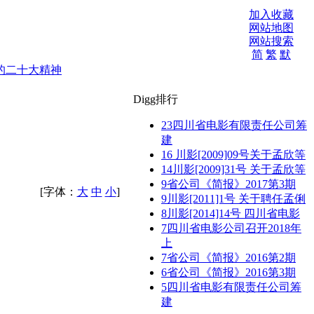
加入收藏
网站地图
网站搜索
简
繁
默
的二十大精神
Digg排行
23
四川省电影有限责任公司筹
建
16
川影[2009]09号关于孟欣等
14
川影[2009]31号 关于孟欣等
9
省公司《简报》2017第3期
[字体：
大
中
小
]
9
川影[2011]1号 关于聘任孟俐
8
川影[2014]14号 四川省电影
7
四川省电影公司召开2018年
上
7
省公司《简报》2016第2期
6
省公司《简报》2016第3期
5
四川省电影有限责任公司筹
建