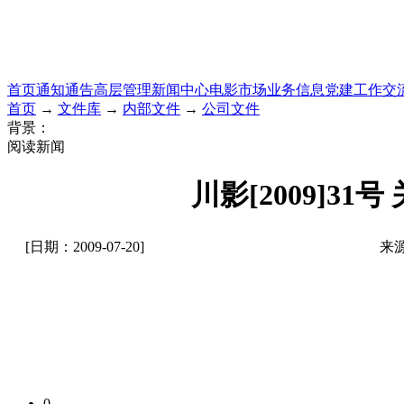
首页
通知通告
高层管理
新闻中心
电影市场
业务信息
党建工作
交
首页
→
文件库
→
内部文件
→
公司文件
背景：
阅读新闻
川影[2009]3
[日期：2009-07-20]
来
0