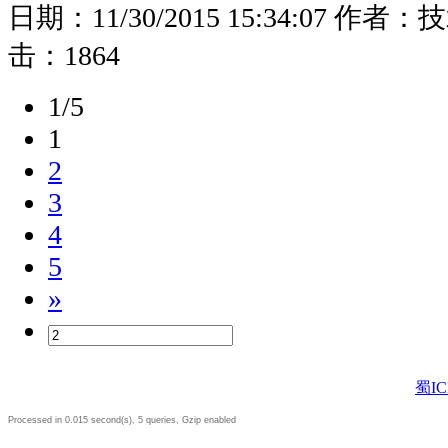
日期：
11/30/2015 15:34:07
作者：
技
击：
1864
1/5
1
2
3
4
5
»
蜀IC
Processed in 0.015 second(s), 5 queries, Gzip enabled