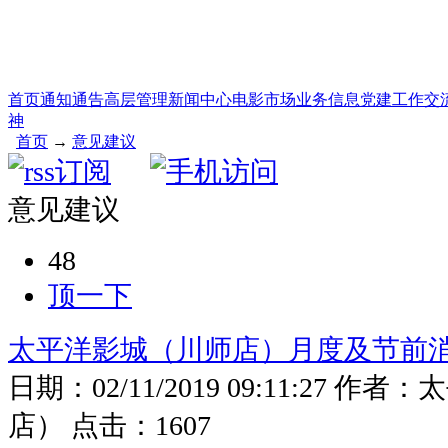
首页
通知通告
高层管理
新闻中心
电影市场
业务信息
党建工作
交
神
首页
→
意见建议
意见建议
48
顶一下
太平洋影城（川师店）月度及节前
日期：
02/11/2019 09:11:27
作者：
太
店）
点击：
1607