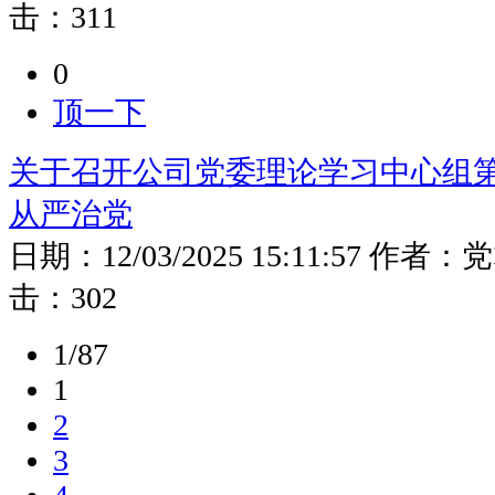
击：
311
0
顶一下
关于召开公司党委理论学习中心组第
从严治党
日期：
12/03/2025 15:11:57
作者：
党
击：
302
1/87
1
2
3