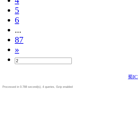
4
5
6
...
87
»
蜀IC
Processed in 0.788 second(s), 4 queries, Gzip enabled