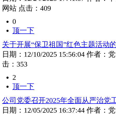
网站
点击：
409
0
顶一下
关于开展“保卫祖国”红色主题活动
日期：
12/10/2025 15:56:04
作者：
党
击：
353
2
顶一下
公司党委召开2025年全面从严治党
日期：
12/05/2025 16:37:44
作者：
党