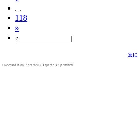
...
118
»
蜀IC
Processed in 0.012 second(s), 4 queries, Gzip enabled