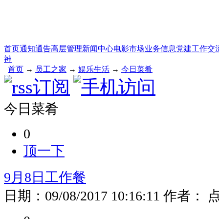
首页
通知通告
高层管理
新闻中心
电影市场
业务信息
党建工作
交
神
首页
→
员工之家
→
娱乐生活
→
今日菜肴
今日菜肴
0
顶一下
9月8日工作餐
日期：
09/08/2017 10:16:11
作者：