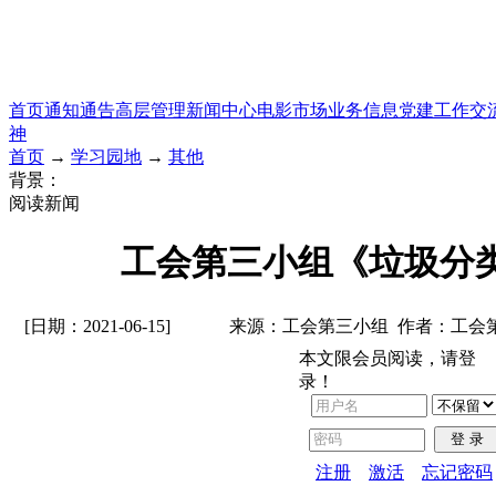
首页
通知通告
高层管理
新闻中心
电影市场
业务信息
党建工作
交
神
首页
→
学习园地
→
其他
背景：
阅读新闻
工会第三小组《垃圾分
[日期：2021-06-15]
来源：工会第三小组 作者：工会
本文限会员阅读，请登
录！
登 录
注册
激活
忘记密码