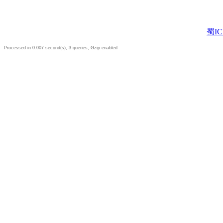
蜀IC
Processed in 0.007 second(s), 3 queries, Gzip enabled