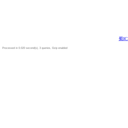
蜀IC
Processed in 0.020 second(s), 3 queries, Gzip enabled