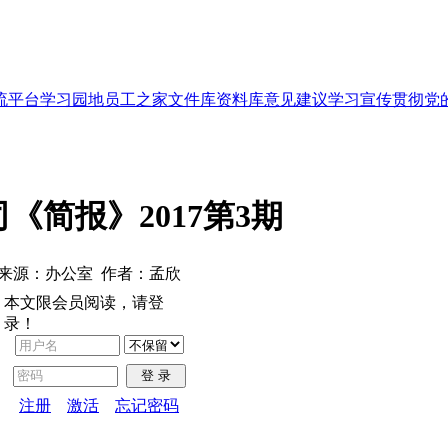
流平台
学习园地
员工之家
文件库
资料库
意见建议
学习宣传贯彻党
《简报》2017第3期
来源：办公室 作者：孟欣
本文限会员阅读，请登
录！
登 录
注册
激活
忘记密码