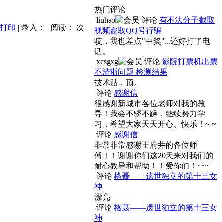
热门评论
liuhao
评论
有不法分子截取
打印
| 录入：
| 阅读：
次
视频盗取QQ号行骗
哎，我也差点"中奖"...还好打了电
话。
xcsgxg
评论
影院打票机出票
不清晰问题 检测结果
技术贴，顶。
评论
感谢信
很感谢新城市各位老师对我的教
导！我会不骄不躁，继续努力学
习，希望大家天天开心、快乐！~ ~
评论
感谢信
非常非常感谢王府井的各位师
傅！！谢谢你们这20天来对我们的
耐心教导和帮助！！爱你们！~~~
评论
格聂——遗世独立的第十三女
神
漂亮
评论
格聂——遗世独立的第十三女
神