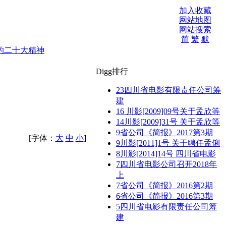
加入收藏
网站地图
网站搜索
简
繁
默
的二十大精神
Digg排行
23
四川省电影有限责任公司筹
建
16
川影[2009]09号关于孟欣等
14
川影[2009]31号 关于孟欣等
9
省公司《简报》2017第3期
[字体：
大
中
小
]
9
川影[2011]1号 关于聘任孟俐
8
川影[2014]14号 四川省电影
7
四川省电影公司召开2018年
上
7
省公司《简报》2016第2期
6
省公司《简报》2016第3期
5
四川省电影有限责任公司筹
建