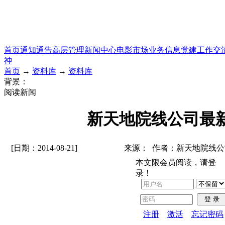
首页
通知通告
高层管理
新闻中心
电影市场
业务信息
党建工作
交
神
首页
→
资料库
→
资料库
背景：
阅读新闻
新天地院线公司最
[日期：2014-08-21]
来源： 作者：新天地院线公
本文限会员阅读，请登
录！
登 录
注册
激活
忘记密码