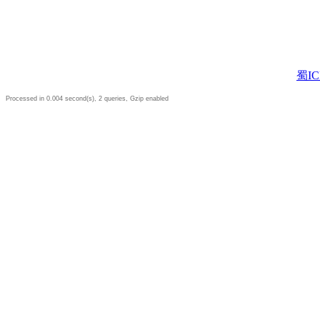
蜀IC
Processed in 0.004 second(s), 2 queries, Gzip enabled