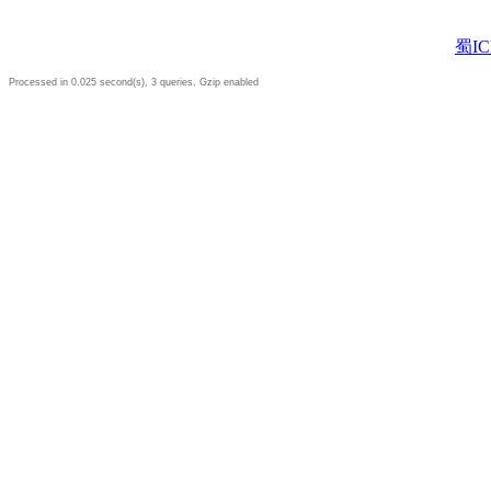
蜀IC
Processed in 0.025 second(s), 3 queries, Gzip enabled