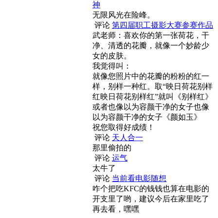
神
无限风光在险峰。
评论
第四届职工摄影大赛参赛作品
武老师：喜欢你的第一张荷花，干
净、清透的花瓣，就像一个妙龄少
女的皮肤。
我觉得叫：
就像您照片中的花瓣的粉粉的红一
样，别样一种红。取“映日荷花别样
红映日荷花别样红”就叫《别样红》
或者也像以为容颜干净的女子也像
以为容颜干净的女子《颜如玉》
祝您取得好成绩！
评论
天人合一
那里偷拍的
评论
运气
太牛了
评论
当前看电影随想
咋个把吃KFC的钱钱也算在电影的
开支里了哟，建议今后在家里吃了
再去看，嘿嘿