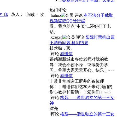
7
参赛照片--父子争霸、天空之
热门评论
打印
| 录入：
| 阅读：
次
liuhao
评论
有不法分子截取
视频盗取QQ号行骗
哎，我也差点"中奖"...还好打了电
话。
xcsgxg
评论
影院打票机出票
不清晰问题 检测结果
技术贴，顶。
评论
感谢信
很感谢新城市各位老师对我的教
导！我会不骄不躁，继续努力学
习，希望大家天天开心、快乐！~ ~
评论
感谢信
非常非常感谢王府井的各位师
傅！！谢谢你们这20天来对我们的
耐心教导和帮助！！爱你们！~~~
评论
格聂——遗世独立的第十三女
神
漂亮
评论
格聂——遗世独立的第十三女