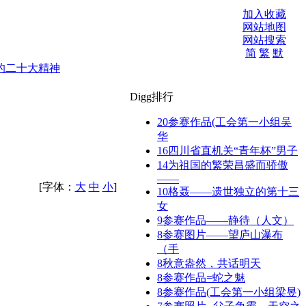
加入收藏
网站地图
网站搜索
简
繁
默
的二十大精神
Digg排行
20
参赛作品(工会第一小组吴
华
16
四川省直机关“青年杯”男子
14
为祖国的繁荣昌盛而骄傲
——
[字体：
大
中
小
]
10
格聂——遗世独立的第十三
女
9
参赛作品——静待（人文）
8
参赛图片——望庐山瀑布
（手
8
秋意盎然，共话明天
8
参赛作品=蛇之魅
8
参赛作品(工会第一小组梁昱)