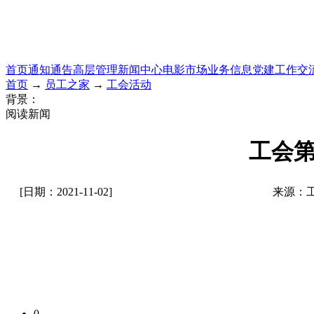
首页
通知通告
高层管理
新闻中心
电影市场
业务信息
党建工作
交
首页
→
员工之家
→
工会活动
背景：
阅读新闻
工会
[日期：2021-11-02]
来源：
0