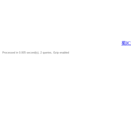
蜀IC
Processed in 0.005 second(s), 2 queries, Gzip enabled