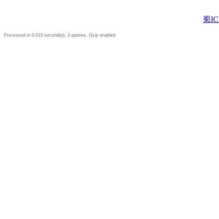
蜀IC
Processed in 0.010 second(s), 3 queries, Gzip enabled