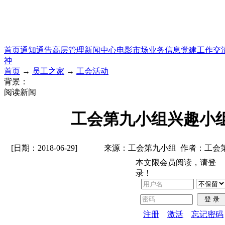
首页
通知通告
高层管理
新闻中心
电影市场
业务信息
党建工作
交
神
首页
→
员工之家
→
工会活动
背景：
阅读新闻
工会第九小组兴趣小
[日期：2018-06-29]
来源：工会第九小组 作者：工会
本文限会员阅读，请登
录！
登 录
注册
激活
忘记密码