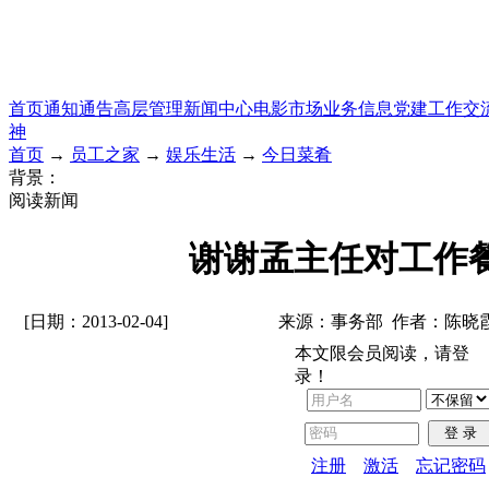
首页
通知通告
高层管理
新闻中心
电影市场
业务信息
党建工作
交
神
首页
→
员工之家
→
娱乐生活
→
今日菜肴
背景：
阅读新闻
谢谢孟主任对工作
[日期：2013-02-04]
来源：事务部 作者：陈晓
本文限会员阅读，请登
录！
登 录
注册
激活
忘记密码