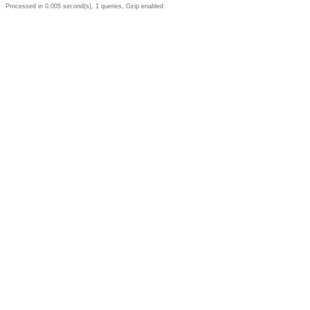
Processed in 0.005 second(s), 1 queries, Gzip enabled